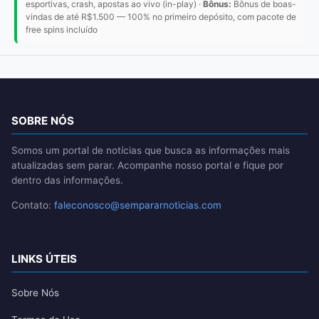
esportivas, crash, apostas ao vivo (in-play) ·
Bônus:
Bônus de boas-
vindas de até R$1.500 — 100% no primeiro depósito, com pacote de
free spins incluído
SOBRE NÓS
Somos um portal de notícias que busca as informações mais
atualizadas sem parar. Acompanhe nosso portal e fique por
dentro das informações.
Contato:
faleconosco@sempararnoticias.com
LINKS ÚTEIS
Sobre Nós