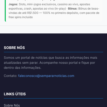
Jogos:
Slots, mini-jogos exclusivos, cassino ao vivo, apostas
esportivas, crash, apostas ao vivo (in-play) ·
Bônus:
Bônus de boas-
vindas de até R$1.500 — 100% no primeiro depósito, com pacote de
free spins incluído
SOBRE NÓS
Somos um portal de notícias que busca as informações mais
atualizadas sem parar. Acompanhe nosso portal e fique por
dentro das informações.
Contato:
faleconosco@sempararnoticias.com
LINKS ÚTEIS
Sobre Nós