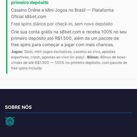
primeiro depósito
Cassino Online e Mini-Jogos no Brasil — Plataforma
Oficial s8bet.com
Free spins diários por check-in, sem novo depósito
Crie sua conta grátis na s8bet.com e receba 100% no seu
primeiro depósito até R$1.500, além de um pacote de
free spins para começar a jogar com mais chances.
Jogos:
Slots, mini-jogos exclusivos, cassino ao vivo, apostas
esportivas, crash, apostas ao vivo (in-play) ·
Bônus:
Bônus de boas-
vindas de até R$1.500 — 100% no primeiro depósito, com pacote de
free spins incluído
SOBRE NÓS