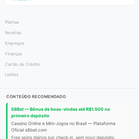
Plantas
Receitas
Empregos
Finanças
Cartão de Crédito
Leilões
CONTEÚDO RECOMENDADO
S8Bet — Bônus de boas-vindas até R$1.500 no
primeiro depósito
Cassino Online e Mini-Jogos no Brasil — Plataforma
Oficial s8bet.com
Free spins diários por check-in, sem novo depósito