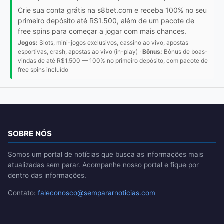
Crie sua conta grátis na s8bet.com e receba 100% no seu
primeiro depósito até R$1.500, além de um pacote de
free spins para começar a jogar com mais chances.
Jogos:
Slots, mini-jogos exclusivos, cassino ao vivo, apostas
esportivas, crash, apostas ao vivo (in-play) ·
Bônus:
Bônus de boas-
vindas de até R$1.500 — 100% no primeiro depósito, com pacote de
free spins incluído
SOBRE NÓS
Somos um portal de notícias que busca as informações mais
atualizadas sem parar. Acompanhe nosso portal e fique por
dentro das informações.
Contato:
faleconosco@sempararnoticias.com