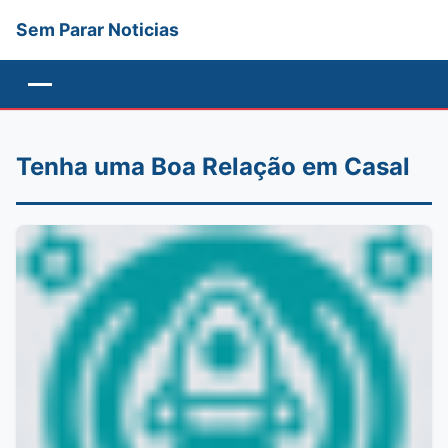
Sem Parar Noticias
Menu
Tenha uma Boa Relação em Casal