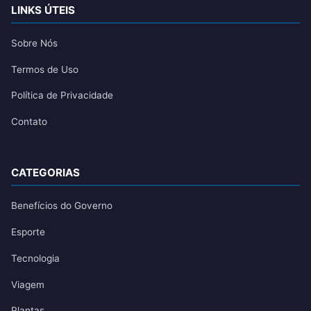
LINKS ÚTEIS
Sobre Nós
Termos de Uso
Política de Privacidade
Contato
CATEGORIAS
Benefícios do Governo
Esporte
Tecnologia
Viagem
Plantas