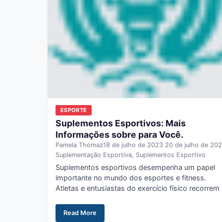
ESPORTE
Suplementos Esportivos: Mais
Informações sobre para Você.
Pamela Thomaz
18 de julho de 2023
20 de julho de 20
Suplementação Esportiva
,
Suplementos Esportivo
Suplementos esportivos desempenha um papel
importante no mundo dos esportes e fitness.
Atletas e entusiastas do exercício físico recorrem
Read More