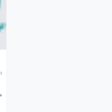
23
 a