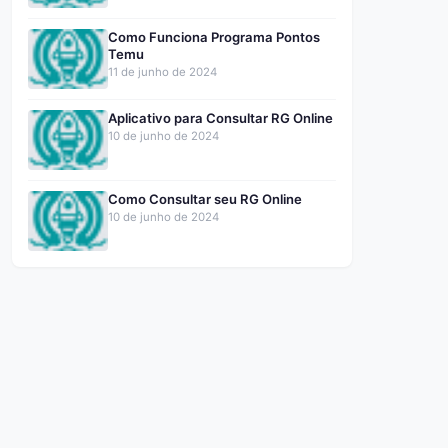
Como Funciona Programa Pontos
Temu
11 de junho de 2024
Aplicativo para Consultar RG Online
10 de junho de 2024
Como Consultar seu RG Online
10 de junho de 2024