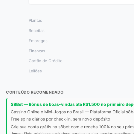
Plantas
Receitas
Empregos
Finanças
Cartão de Crédito
Leilões
CONTEÚDO RECOMENDADO
S8Bet — Bônus de boas-vindas até R$1.500 no primeiro dep
Cassino Online e Mini-Jogos no Brasil — Plataforma Oficial s8
Free spins diários por check-in, sem novo depósito
Crie sua conta grátis na s8bet.com e receba 100% no seu prim
Jogos:
Slots, mini-jogos exclusivos, cassino ao vivo, apostas esportivas, 