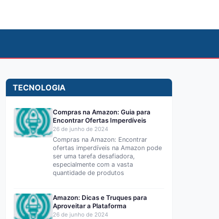
TECNOLOGIA
Compras na Amazon: Guia para
Encontrar Ofertas Imperdíveis
26 de junho de 2024
Compras na Amazon: Encontrar
ofertas imperdíveis na Amazon pode
ser uma tarefa desafiadora,
especialmente com a vasta
quantidade de produtos
Amazon: Dicas e Truques para
Aproveitar a Plataforma
26 de junho de 2024