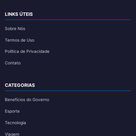
LINKS ÚTEIS
Sobre Nós
Termos de Uso
Política de Privacidade
Contato
CATEGORIAS
Benefícios do Governo
Esporte
Tecnologia
Viagem