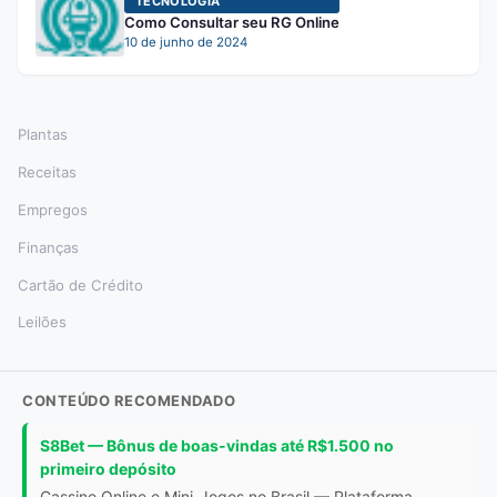
TECNOLOGIA
Como Consultar seu RG Online
10 de junho de 2024
Plantas
Receitas
Empregos
Finanças
Cartão de Crédito
Leilões
CONTEÚDO RECOMENDADO
S8Bet — Bônus de boas-vindas até R$1.500 no
primeiro depósito
Cassino Online e Mini-Jogos no Brasil — Plataforma