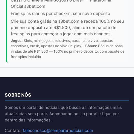
Oficial s8bet.com
Free spins diários por check-in, sem novo depósito
Crie sua conta grátis na s8bet.com e receba 100% no seu
primeiro depósito até R$1.500, além de um pacote de
free spins para começar a jogar com mais chances.
Jogos:
Slots, mini-jogos exclusivos, cassino ao vivo, apostas
esportivas, crash, apostas ao vivo (in-play) ·
Bônus:
Bônus de boas-
vindas de até R$1.500 — 100% no primeiro depósito, com pacote de
free spins incluído
SOBRE NÓS
Somos um portal de notícias que busca as informações mais
atualizadas sem parar. Acompanhe nosso portal e fique por
dentro das informações.
Contato:
faleconosco@sempararnoticias.com