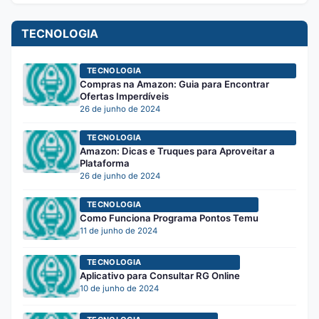
TECNOLOGIA
TECNOLOGIA
Compras na Amazon: Guia para Encontrar
Ofertas Imperdíveis
26 de junho de 2024
TECNOLOGIA
Amazon: Dicas e Truques para Aproveitar a
Plataforma
26 de junho de 2024
TECNOLOGIA
Como Funciona Programa Pontos Temu
11 de junho de 2024
TECNOLOGIA
Aplicativo para Consultar RG Online
10 de junho de 2024