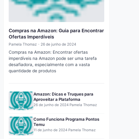
Compras na Amazon: Guia para Encontrar
Ofertas Imperdíveis
Pamela Thomaz
-
26 de junho de 2024
Compras na Amazon: Encontrar ofertas
imperdíveis na Amazon pode ser uma tarefa
desafiadora, especialmente com a vasta
quantidade de produtos
Amazon: Dicas e Truques para
Aproveitar a Plataforma
26 de junho de 2024
Pamela Thomaz
Como Funciona Programa Pontos
Temu
11 de junho de 2024
Pamela Thomaz