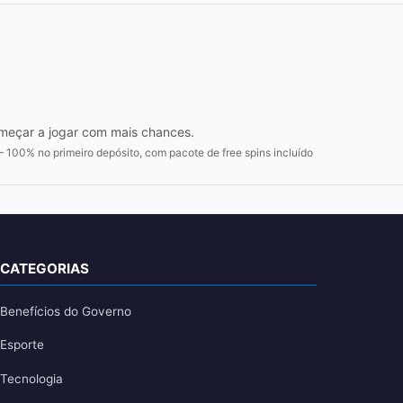
omeçar a jogar com mais chances.
100% no primeiro depósito, com pacote de free spins incluído
CATEGORIAS
Benefícios do Governo
Esporte
Tecnologia