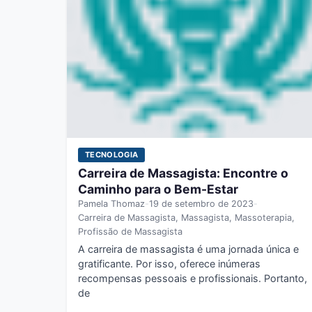
TECNOLOGIA
Carreira de Massagista: Encontre o
Caminho para o Bem-Estar
Pamela Thomaz
-
19 de setembro de 2023
-
Carreira de Massagista
,
Massagista
,
Massoterapia
,
Profissão de Massagista
A carreira de massagista é uma jornada única e
gratificante. Por isso, oferece inúmeras
recompensas pessoais e profissionais. Portanto,
de