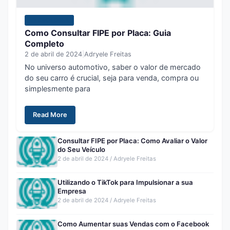
TECNOLOGIA
Como Consultar FIPE por Placa: Guia
Completo
2 de abril de 2024
|
Adryele Freitas
No universo automotivo, saber o valor de mercado
do seu carro é crucial, seja para venda, compra ou
simplesmente para
Read More
Consultar FIPE por Placa: Como Avaliar o Valor
do Seu Veículo
2 de abril de 2024 / Adryele Freitas
Utilizando o TikTok para Impulsionar a sua
Empresa
2 de abril de 2024 / Adryele Freitas
Como Aumentar suas Vendas com o Facebook