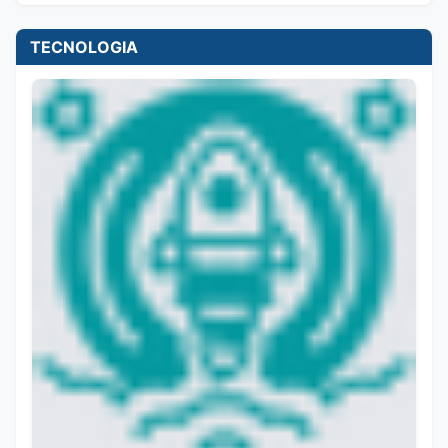
TECNOLOGIA