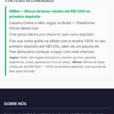
CONTEÚDO RECOMENDADO
S8Bet — Bônus de boas-vindas até R$1.500 no
primeiro depósito
Cassino Online e Mini-Jogos no Brasil — Plataforma
Oficial s8bet.com
Free spins diários por check-in, sem novo depósito
Crie sua conta grátis na s8bet.com e receba 100% no seu
primeiro depósito até R$1.500, além de um pacote de
free spins para começar a jogar com mais chances.
Jogos:
Slots, mini-jogos exclusivos, cassino ao vivo, apostas
esportivas, crash, apostas ao vivo (in-play) ·
Bônus:
Bônus de boas-
vindas de até R$1.500 — 100% no primeiro depósito, com pacote de
free spins incluído
SOBRE NÓS