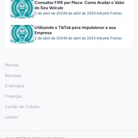
Consultar FIPE por Placa: Como Avaliar o Valor
do Seu Veículo
2 de abril de 2024
9 de abril de 2024
Adryele Freitas
Utilizando o TikTok para Impulsionar a sua
Empresa
2 de abril de 2024
9 de abril de 2024
Adryele Freitas
Plantas
Receitas
Empregos
Finanças
Cartão de Crédito
Leilões