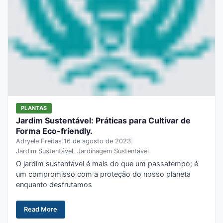
PLANTAS
Jardim Sustentável: Práticas para Cultivar de
Forma Eco-friendly.
Adryele Freitas
|
16 de agosto de 2023
|
Jardim Sustentável
,
Jardinagem Sustentável
O jardim sustentável é mais do que um passatempo; é
um compromisso com a proteção do nosso planeta
enquanto desfrutamos
Read More