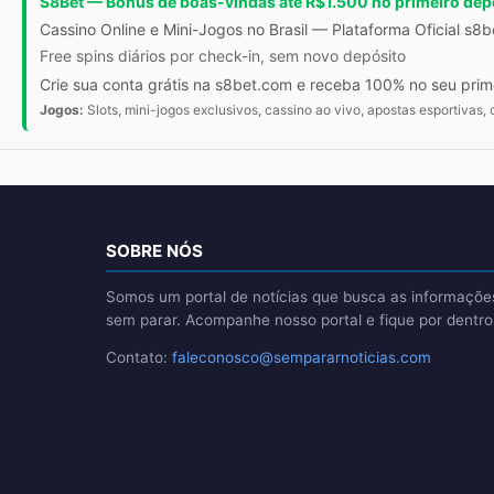
S8Bet — Bônus de boas-vindas até R$1.500 no primeiro dep
Cassino Online e Mini-Jogos no Brasil — Plataforma Oficial s8
Free spins diários por check-in, sem novo depósito
Crie sua conta grátis na s8bet.com e receba 100% no seu prim
Jogos:
Slots, mini-jogos exclusivos, cassino ao vivo, apostas esportivas, 
SOBRE NÓS
Somos um portal de notícias que busca as informaçõe
sem parar. Acompanhe nosso portal e fique por dentro
Contato:
faleconosco@sempararnoticias.com