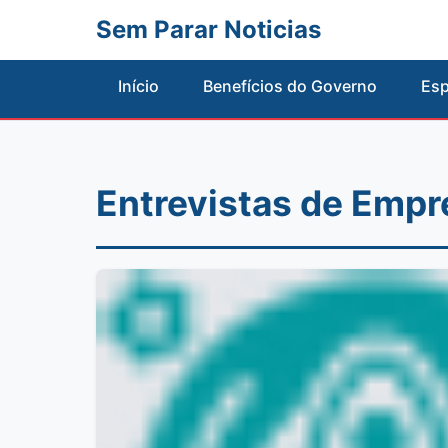
Sem Parar Noticias
Início
Benefícios do Governo
Esp
Entrevistas de Emp