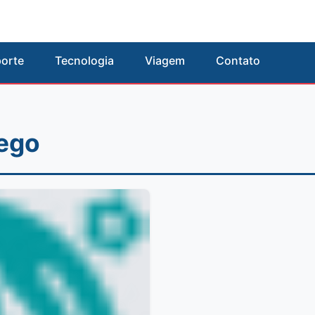
orte
Tecnologia
Viagem
Contato
rego