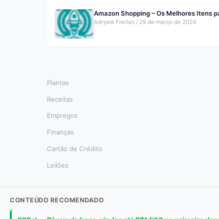
Amazon Shopping – Os Melhores Itens p
Adryele Freitas / 29 de março de 2024
Plantas
Receitas
Empregos
Finanças
Cartão de Crédito
Leilões
CONTEÚDO RECOMENDADO