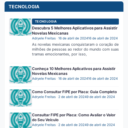
TECNOLOGIA
TECNOLOGIA
Descubra 5 Melhores Aplicativos para Assistir
Novelas Mexicanas
Adryele Freitas
·
16 de abril de 2024
16 de abril de 2024
As novelas mexicanas conquistaram o coração de
milhões de pessoas ao redor do mundo com suas
tramas emocionantes, por isso,
Conheça 10 Melhores Aplicativos para Assistir
Novelas Mexicanas
Adryele Freitas
·
16 de abril de 2024
16 de abril de 2024
Como Consultar FIPE por Placa: Guia Completo
Adryele Freitas
·
2 de abril de 2024
9 de abril de 2024
Consultar FIPE por Placa: Como Avaliar o Valor
do Seu Veículo
Adryele Freitas
·
2 de abril de 2024
9 de abril de 2024