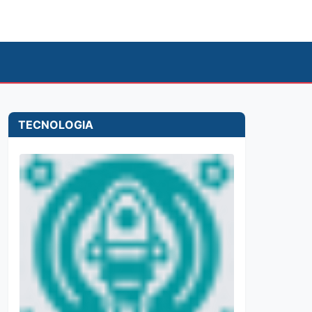
TECNOLOGIA