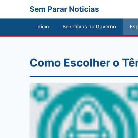
Sem Parar Noticias
Início
Benefícios do Governo
Esp
Como Escolher o Tê