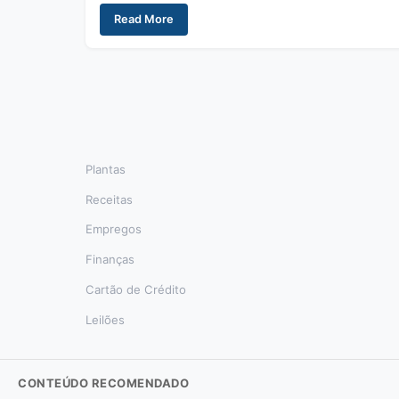
Read More
Plantas
Receitas
Empregos
Finanças
Cartão de Crédito
Leilões
CONTEÚDO RECOMENDADO