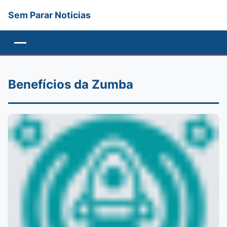
Sem Parar Noticias
Menu
Benefícios da Zumba