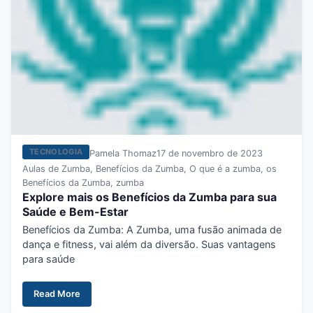
TECNOLOGIA
Pamela Thomaz
17 de novembro de 2023
Aulas de Zumba
,
Benefícios da Zumba
,
O que é a zumba
,
os
Benefícios da Zumba
,
zumba
Explore mais os Benefícios da Zumba para sua
Saúde e Bem-Estar
Benefícios da Zumba: A Zumba, uma fusão animada de
dança e fitness, vai além da diversão. Suas vantagens
para saúde
Read More