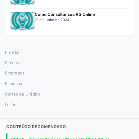
Como Consultar seu RG Online
10 de junho de 2024
Plantas
Receitas
Empregos
Finanças
Cartão de Crédito
Leilões
CONTEÚDO RECOMENDADO