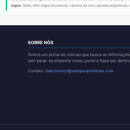
Jogos:
Slots, mini-jogos exclusivos, cassino ao vivo, apostas esportivas, 
SOBRE NÓS
Somos um portal de notícias que busca as informaçõe
sem parar. Acompanhe nosso portal e fique por dentro
Contato:
faleconosco@sempararnoticias.com