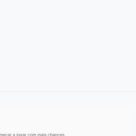
omeçar a jogar com mais chances.