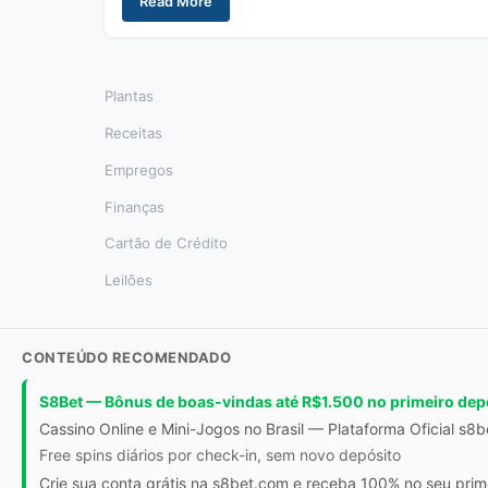
Read More
Plantas
Receitas
Empregos
Finanças
Cartão de Crédito
Leilões
CONTEÚDO RECOMENDADO
S8Bet — Bônus de boas-vindas até R$1.500 no primeiro dep
Cassino Online e Mini-Jogos no Brasil — Plataforma Oficial s8
Free spins diários por check-in, sem novo depósito
Crie sua conta grátis na s8bet.com e receba 100% no seu prim