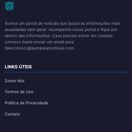
Somos um portal de notícias que busca as informações mais
atualizadas sem parar. Acompanhe nosso portal e fique por
dentro das informações. Caso precise entrar em contato
conosco basta enviar um email para
faleconosco@sempararnoticias.com
LINKS ÚTEIS
Sobre Nós
Termos de Uso
Política de Privacidade
Contato