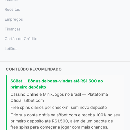
Receitas
Empregos
Finanças
Cartão de Crédito
Leilões
CONTEÚDO RECOMENDADO
S8Bet — Bônus de boas-vindas até R$1.500 no
primeiro depósito
Cassino Online e Mini-Jogos no Brasil — Plataforma
Oficial s8bet.com
Free spins diários por check-in, sem novo depósito
Crie sua conta grátis na s8bet.com e receba 100% no seu
primeiro depósito até R$1.500, além de um pacote de
free spins para começar a jogar com mais chances.