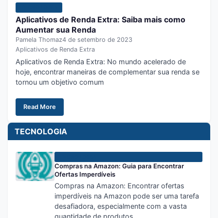
TECNOLOGIA
Aplicativos de Renda Extra: Saiba mais como
Aumentar sua Renda
Pamela Thomaz
4 de setembro de 2023
Aplicativos de Renda Extra
Aplicativos de Renda Extra: No mundo acelerado de
hoje, encontrar maneiras de complementar sua renda se
tornou um objetivo comum
Read More
TECNOLOGIA
TECNOLOGIA
Compras na Amazon: Guia para Encontrar
Ofertas Imperdíveis
Compras na Amazon: Encontrar ofertas
imperdíveis na Amazon pode ser uma tarefa
desafiadora, especialmente com a vasta
quantidade de produtos