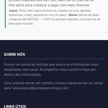
free spins para começar a jogar com mais chances.
Jogos:
Slots, mini-jogos exclusivos, cassino ao vivo, apostas
esportivas, crash, apostas ao vivo (in-play) ·
Bônus:
Bônus de boas-
vindas de até R$1.500 — 100% no primeiro depósito, com pacote de
free spins incluído
SOBRE NÓS
Somos um portal de notícias que busca as informações mais
atualizadas sem parar. Acompanhe nosso portal e fique por
dentro das informações.
Caso precise entrar em contato conosco basta enviar um email
para
faleconosco@sempararnoticias.com
LINKS ÚTEIS