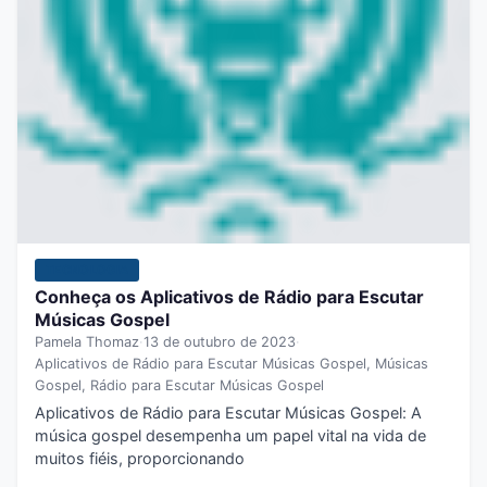
TECNOLOGIA
Conheça os Aplicativos de Rádio para Escutar
Músicas Gospel
Pamela Thomaz
·
13 de outubro de 2023
·
Aplicativos de Rádio para Escutar Músicas Gospel
,
Músicas
Gospel
,
Rádio para Escutar Músicas Gospel
Aplicativos de Rádio para Escutar Músicas Gospel: A
música gospel desempenha um papel vital na vida de
muitos fiéis, proporcionando