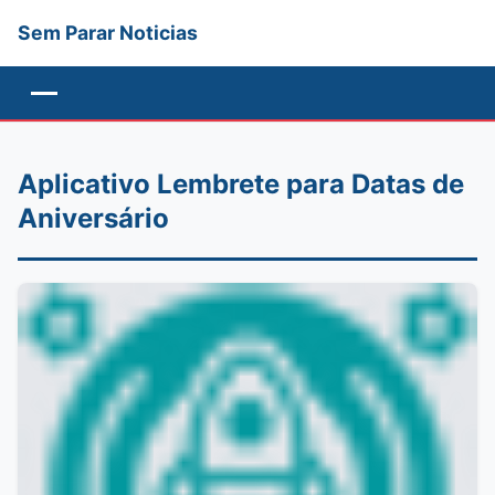
Sem Parar Noticias
Menu
Aplicativo Lembrete para Datas de
Aniversário