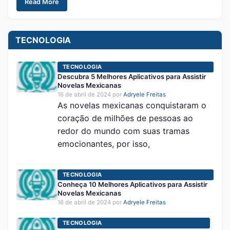
Read More
TECNOLOGIA
TECNOLOGIA
Descubra 5 Melhores Aplicativos para Assistir
Novelas Mexicanas
16 de abril de 2024
por
Adryele Freitas
As novelas mexicanas conquistaram o
coração de milhões de pessoas ao
redor do mundo com suas tramas
emocionantes, por isso,
TECNOLOGIA
Conheça 10 Melhores Aplicativos para Assistir
Novelas Mexicanas
16 de abril de 2024
por
Adryele Freitas
TECNOLOGIA