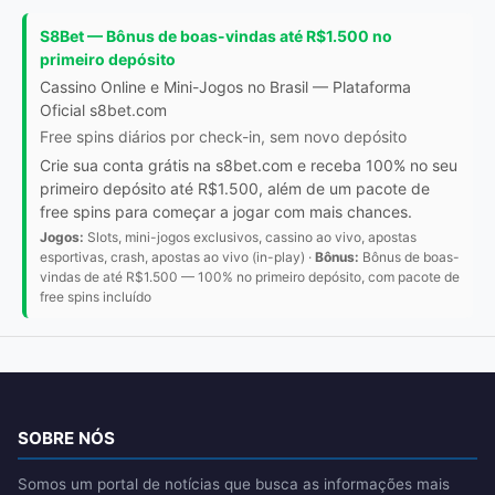
S8Bet — Bônus de boas-vindas até R$1.500 no
primeiro depósito
Cassino Online e Mini-Jogos no Brasil — Plataforma
Oficial s8bet.com
Free spins diários por check-in, sem novo depósito
Crie sua conta grátis na s8bet.com e receba 100% no seu
primeiro depósito até R$1.500, além de um pacote de
free spins para começar a jogar com mais chances.
Jogos:
Slots, mini-jogos exclusivos, cassino ao vivo, apostas
esportivas, crash, apostas ao vivo (in-play) ·
Bônus:
Bônus de boas-
vindas de até R$1.500 — 100% no primeiro depósito, com pacote de
free spins incluído
SOBRE NÓS
Somos um portal de notícias que busca as informações mais