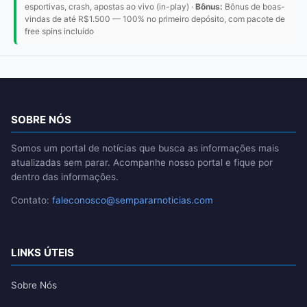
esportivas, crash, apostas ao vivo (in-play) ·
Bônus:
Bônus de boas-
vindas de até R$1.500 — 100% no primeiro depósito, com pacote de
free spins incluído
SOBRE NÓS
Somos um portal de notícias que busca as informações mais
atualizadas sem parar. Acompanhe nosso portal e fique por
dentro das informações.
Contato:
faleconosco@sempararnoticias.com
LINKS ÚTEIS
Sobre Nós