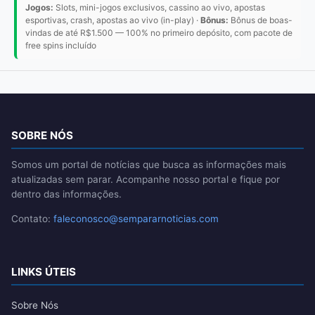
Jogos:
Slots, mini-jogos exclusivos, cassino ao vivo, apostas
esportivas, crash, apostas ao vivo (in-play) ·
Bônus:
Bônus de boas-
vindas de até R$1.500 — 100% no primeiro depósito, com pacote de
free spins incluído
SOBRE NÓS
Somos um portal de notícias que busca as informações mais
atualizadas sem parar. Acompanhe nosso portal e fique por
dentro das informações.
Contato:
faleconosco@sempararnoticias.com
LINKS ÚTEIS
Sobre Nós