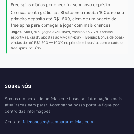
Free spins diários por check-in, sem novo depósito
Crie sua conta grátis na s8bet.com e receba 100% no seu
primeiro depósito até R$1.500, além de um pacote de
free spins para começar a jogar com mais chances.
Jogos:
Slots, mini-jogos exclusivos, cassino ao vivo, apostas
esportivas, crash, apostas ao vivo (in-play) ·
Bônus:
Bônus de boas-
vindas de até R$1.500 — 100% no primeiro depósito, com pacote de
free spins incluído
SOBRE NÓS
Somos um portal de notícias que busca as informações mais
atualizadas sem parar. Acompanhe nosso portal e fique por
dentro das informações.
Contato:
faleconosco@sempararnoticias.com