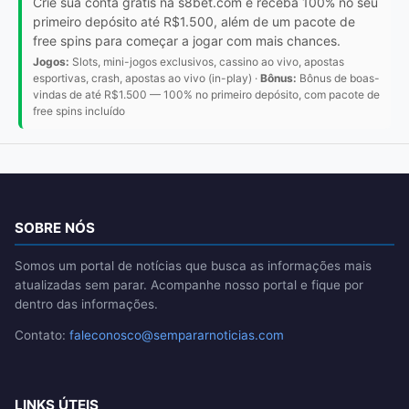
Crie sua conta grátis na s8bet.com e receba 100% no seu
primeiro depósito até R$1.500, além de um pacote de
free spins para começar a jogar com mais chances.
Jogos:
Slots, mini-jogos exclusivos, cassino ao vivo, apostas
esportivas, crash, apostas ao vivo (in-play) ·
Bônus:
Bônus de boas-
vindas de até R$1.500 — 100% no primeiro depósito, com pacote de
free spins incluído
SOBRE NÓS
Somos um portal de notícias que busca as informações mais
atualizadas sem parar. Acompanhe nosso portal e fique por
dentro das informações.
Contato:
faleconosco@sempararnoticias.com
LINKS ÚTEIS