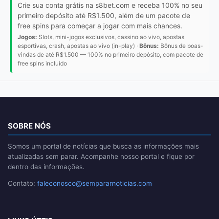
Crie sua conta grátis na s8bet.com e receba 100% no seu
primeiro depósito até R$1.500, além de um pacote de
free spins para começar a jogar com mais chances.
Jogos:
Slots, mini-jogos exclusivos, cassino ao vivo, apostas
esportivas, crash, apostas ao vivo (in-play) ·
Bônus:
Bônus de boas-
vindas de até R$1.500 — 100% no primeiro depósito, com pacote de
free spins incluído
SOBRE NÓS
Somos um portal de notícias que busca as informações mais
atualizadas sem parar. Acompanhe nosso portal e fique por
dentro das informações.
Contato:
faleconosco@sempararnoticias.com