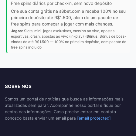
Free spins diários por check-in, sem novo depósito
Crie sua conta grátis na s8bet.com e receba 100% no seu
primeiro depósito até R$1.500, além de um pacote de
free spins para começar a jogar com mais chances.
Jogos:
Slots, mini-jogos exclusivos, cassino ao vivo, apostas
esportivas, crash, apostas ao vivo (in-play) ·
Bônus:
Bônus de boas-
vindas de até R$1.500 — 100% no primeiro depósito, com pacote de
free spins incluído
SOBRE NÓS
Somos um portal de notícias que busca as informações mais
atualizadas sem parar. Acompanhe nosso portal e fique por
dentro das informações. Caso precise entrar em contato
conosco basta enviar um email para
[email protected]