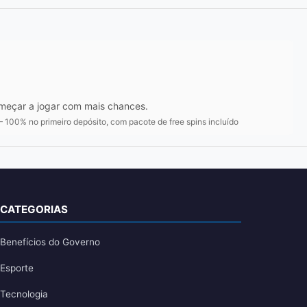
omeçar a jogar com mais chances.
100% no primeiro depósito, com pacote de free spins incluído
CATEGORIAS
Benefícios do Governo
Esporte
Tecnologia