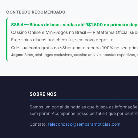
CONTEÚDO RECOMENDADO
S8Bet — Bônus de boas-vindas até R$1.500 no primeiro dep
Cassino Online e Mini-Jogos no Brasil — Plataforma Oficial s8
Free spins diários por check-in, sem novo depósito
Crie sua conta grátis na s8bet.com e receba 100% no seu prim
Jogos:
Slots, mini-jogos exclusivos, cassino ao vivo, apostas esportivas, 
SOBRE NÓS
Somos um portal de notícias que busca as informaçõe
sem parar. Acompanhe nosso portal e fique por dentro
Contato:
faleconosco@sempararnoticias.com