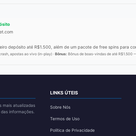
ósito
bet.com
eiro depósito até R$1.500, além de um pacote de free spins para c
crash, apostas ao vivo (in-play) ·
Bônus:
Bônus de boas-vindas de até R$1.500 — 
LINKS ÚTEIS
s mais atualizadas
Sobre Nós
 das informações.
Termos de Uso
Política de Privacidade