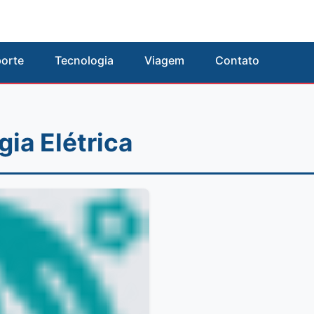
orte
Tecnologia
Viagem
Contato
gia Elétrica