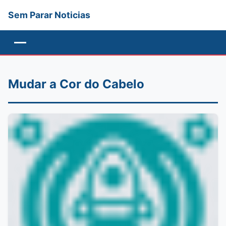
Sem Parar Noticias
Menu
Mudar a Cor do Cabelo