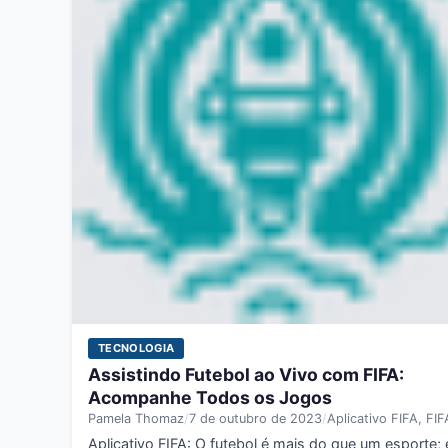
TECNOLOGIA
Assistindo Futebol ao Vivo com FIFA:
Acompanhe Todos os Jogos
Pamela Thomaz
/
7 de outubro de 2023
/
Aplicativo FIFA
,
FIF
Aplicativo FIFA: O futebol é mais do que um esporte; 