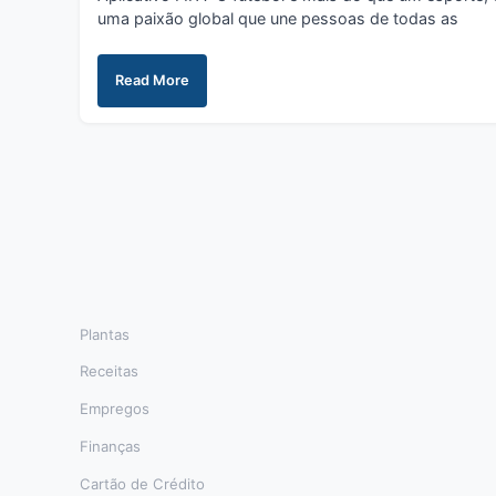
uma paixão global que une pessoas de todas as
Read More
Plantas
Receitas
Empregos
Finanças
Cartão de Crédito