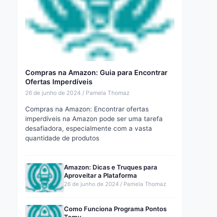
Compras na Amazon: Guia para Encontrar
Ofertas Imperdíveis
26 de junho de 2024 / Pamela Thomaz
Compras na Amazon: Encontrar ofertas
imperdíveis na Amazon pode ser uma tarefa
desafiadora, especialmente com a vasta
quantidade de produtos
Amazon: Dicas e Truques para
Aproveitar a Plataforma
26 de junho de 2024 / Pamela Thomaz
Como Funciona Programa Pontos