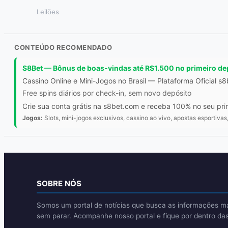
Leilões
CONTEÚDO RECOMENDADO
S8Bet — Bônus de boas-vindas até R$1.500 no primeiro de
Cassino Online e Mini-Jogos no Brasil — Plataforma Oficial s
Free spins diários por check-in, sem novo depósito
Crie sua conta grátis na s8bet.com e receba 100% no seu pr
Jogos:
Slots, mini-jogos exclusivos, cassino ao vivo, apostas esportivas,
SOBRE NÓS
Somos um portal de notícias que busca as informações ma
sem parar. Acompanhe nosso portal e fique por dentro da