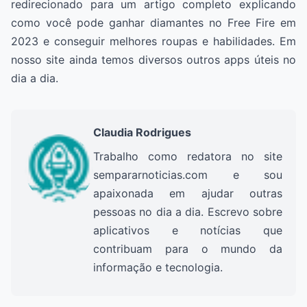
redirecionado para um artigo completo explicando
como você pode ganhar diamantes no Free Fire em
2023 e conseguir melhores roupas e habilidades. Em
nosso site ainda temos diversos outros apps úteis no
dia a dia.
Claudia Rodrigues
Trabalho como redatora no site
sempararnoticias.com e sou
apaixonada em ajudar outras
pessoas no dia a dia. Escrevo sobre
aplicativos e notícias que
contribuam para o mundo da
informação e tecnologia.