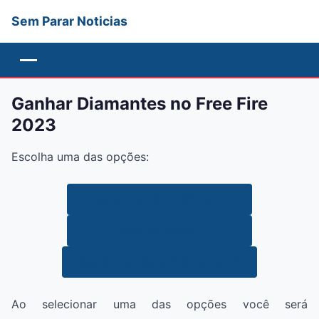
Sem Parar Noticias
Menu
Ganhar Diamantes no Free Fire
2023
Escolha uma das opções:
GANHAR DIAMANTES 💎
GANHAR SKINS 📲
QUERO APENAS VER COMO 📲
Ao selecionar uma das opções você será