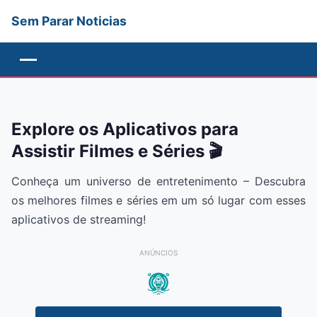
Sem Parar Noticias
Menu
Explore os Aplicativos para
Assistir Filmes e Séries 🎬
Conheça um universo de entretenimento – Descubra
os melhores filmes e séries em um só lugar com esses
aplicativos de streaming!
ANÚNCIOS