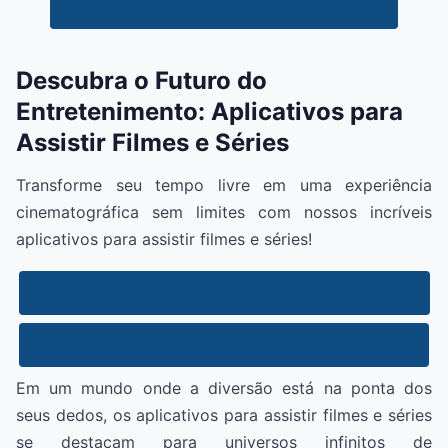
SAIBA COMO ASSISTIR FILMES E SÉRIES
Descubra o Futuro do
Entretenimento: Aplicativos para
Assistir Filmes e Séries
Transforme seu tempo livre em uma experiência
cinematográfica sem limites com nossos incríveis
aplicativos para assistir filmes e séries!
ENCONTRE DICAS PARA ESCOLHER O APP IDEAL
ENTENDA MAIS COMO ESSES APPS FUNCIONAM
Em um mundo onde a diversão está na ponta dos
seus dedos, os aplicativos para assistir filmes e séries
se destacam para universos infinitos de