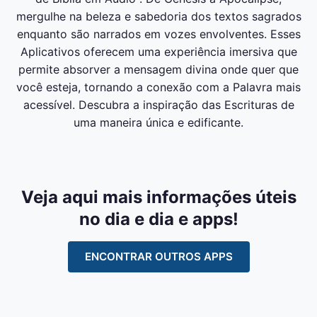
mergulhe na beleza e sabedoria dos textos sagrados
enquanto são narrados em vozes envolventes. Esses
Aplicativos oferecem uma experiência imersiva que
permite absorver a mensagem divina onde quer que
você esteja, tornando a conexão com a Palavra mais
acessível. Descubra a inspiração das Escrituras de
uma maneira única e edificante.
Veja aqui mais informações úteis
no dia e dia e apps!
ENCONTRAR OUTROS APPS