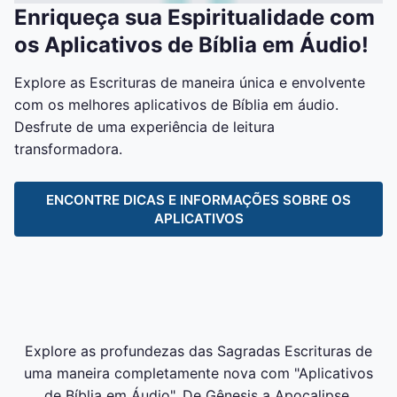
Enriqueça sua Espiritualidade com
os Aplicativos de Bíblia em Áudio!
Explore as Escrituras de maneira única e envolvente
com os melhores aplicativos de Bíblia em áudio.
Desfrute de uma experiência de leitura
transformadora.
ENCONTRE DICAS E INFORMAÇÕES SOBRE OS
APLICATIVOS
Explore as profundezas das Sagradas Escrituras de
uma maneira completamente nova com "Aplicativos
de Bíblia em Áudio". De Gênesis a Apocalipse,