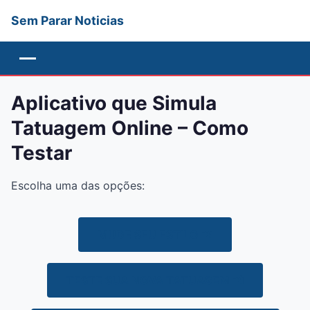
Sem Parar Noticias
Menu
Aplicativo que Simula
Tatuagem Online – Como
Testar
Escolha uma das opções:
MUDE SEU ESTILO 📲
TESTE SUA NOVA TATUAGEM 📲