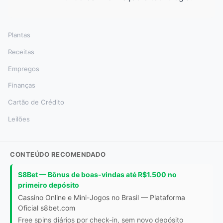
Plantas
Receitas
Empregos
Finanças
Cartão de Crédito
Leilões
CONTEÚDO RECOMENDADO
S8Bet — Bônus de boas-vindas até R$1.500 no
primeiro depósito
Cassino Online e Mini-Jogos no Brasil — Plataforma
Oficial s8bet.com
Free spins diários por check-in, sem novo depósito