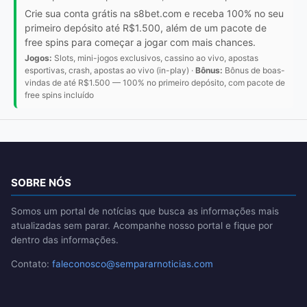
Crie sua conta grátis na s8bet.com e receba 100% no seu
primeiro depósito até R$1.500, além de um pacote de
free spins para começar a jogar com mais chances.
Jogos:
Slots, mini-jogos exclusivos, cassino ao vivo, apostas
esportivas, crash, apostas ao vivo (in-play) ·
Bônus:
Bônus de boas-
vindas de até R$1.500 — 100% no primeiro depósito, com pacote de
free spins incluído
SOBRE NÓS
Somos um portal de notícias que busca as informações mais
atualizadas sem parar. Acompanhe nosso portal e fique por
dentro das informações.
Contato:
faleconosco@sempararnoticias.com