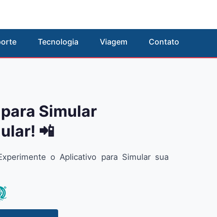
orte
Tecnologia
Viagem
Contato
 para Simular
lar! 📲
perimente o Aplicativo para Simular sua