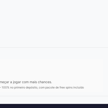
omeçar a jogar com mais chances.
100% no primeiro depósito, com pacote de free spins incluído