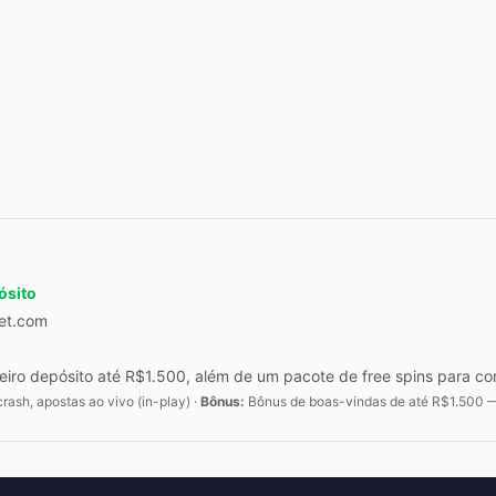
ósito
bet.com
eiro depósito até R$1.500, além de um pacote de free spins para c
crash, apostas ao vivo (in-play) ·
Bônus:
Bônus de boas-vindas de até R$1.500 — 