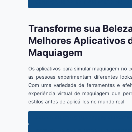
CONHEÇA OS APLICATIVOS PARA SIMULA
Transforme sua Beleza
Melhores Aplicativos 
Maquiagem
Os aplicativos para simular maquiagem no c
as pessoas experimentam diferentes looks
Com uma variedade de ferramentas e efei
experiência virtual de maquiagem que perm
estilos antes de aplicá-los no mundo real
SAIBA MAIS COMO USAR ESSES APLICATIV
ENTENDA MAIS AS FUNCIONALIDADES DE C