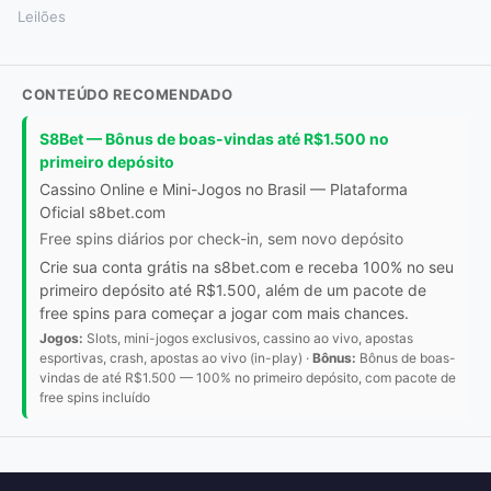
Leilões
CONTEÚDO RECOMENDADO
S8Bet — Bônus de boas-vindas até R$1.500 no
primeiro depósito
Cassino Online e Mini-Jogos no Brasil — Plataforma
Oficial s8bet.com
Free spins diários por check-in, sem novo depósito
Crie sua conta grátis na s8bet.com e receba 100% no seu
primeiro depósito até R$1.500, além de um pacote de
free spins para começar a jogar com mais chances.
Jogos:
Slots, mini-jogos exclusivos, cassino ao vivo, apostas
esportivas, crash, apostas ao vivo (in-play) ·
Bônus:
Bônus de boas-
vindas de até R$1.500 — 100% no primeiro depósito, com pacote de
free spins incluído