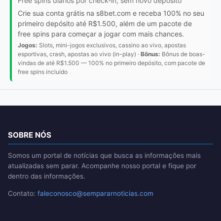
Free spins diários por check-in, sem novo depósito
Crie sua conta grátis na s8bet.com e receba 100% no seu
primeiro depósito até R$1.500, além de um pacote de
free spins para começar a jogar com mais chances.
Jogos:
Slots, mini-jogos exclusivos, cassino ao vivo, apostas
esportivas, crash, apostas ao vivo (in-play) ·
Bônus:
Bônus de boas-
vindas de até R$1.500 — 100% no primeiro depósito, com pacote de
free spins incluído
SOBRE NÓS
Somos um portal de notícias que busca as informações mais
atualizadas sem parar. Acompanhe nosso portal e fique por
dentro das informações.
Contato:
faleconosco@sempararnoticias.com