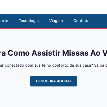
orte
Tecnologia
Viagem
Contato
a Como Assistir Missas Ao Vi
ar conectado com sua fé no conforto da sua casa? Saiba 
DESCUBRA AGORA!