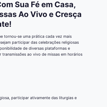
Com Sua Fé em Casa,
issas Ao Vivo e Cresça
te!
ine tornou-se uma prática cada vez mais
sejam participar das celebrações religiosas
ponibilidade de diversas plataformas e
rar transmissões ao vivo de missas em horários
osa, participar ativamente das liturgias e