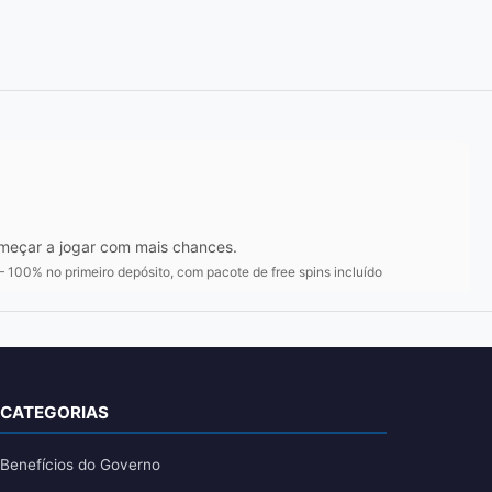
omeçar a jogar com mais chances.
100% no primeiro depósito, com pacote de free spins incluído
CATEGORIAS
Benefícios do Governo